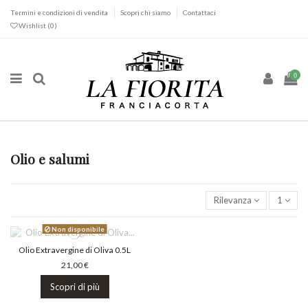
Termini e condizioni di vendita
Scopri chi siamo
Contattaci
Wishlist (
0
)
0
Olio e salumi
Rilevanza
1
Non disponibile
Olio Extravergine di Oliva 0.5L
21,00 €
Scopri di più