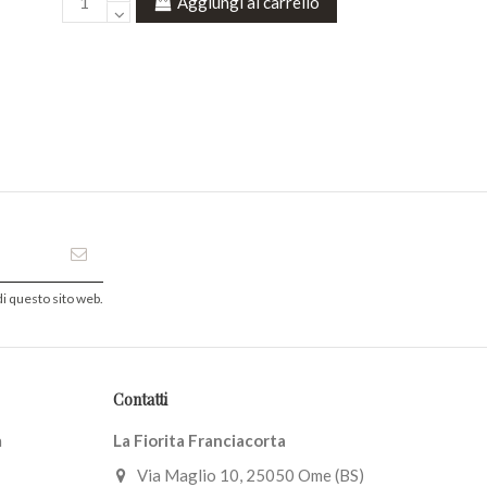
Aggiungi al carrello
i questo sito web.
Contatti
a
La Fiorita Franciacorta
Via Maglio 10, 25050 Ome (BS)