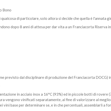
lo Bono
i qualcosa di particolare, solo allora si decide che quella è l'annata 
ndono dopo 8 anni di attesa per dar vita a un Franciacorta Riserva i
me previsto dal disciplinare di produzione del Franciacorta DOCG) i
e
tazione in acciaio inox a 16°C (93%) ed in piccole botti di rovere (
a vengono vinificati separatamente, al fine di valorizzare al meglio le
ei vini base per determinare se, e in che percentuali, assemblarli a f