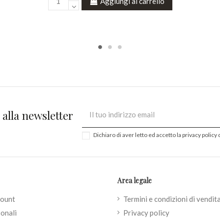
Aggiungi al carrello
i alla newsletter
Dichiaro di aver letto ed accetto la
privacy policy
d
Area legale
count
Termini e condizioni di vendit
onali
Privacy policy