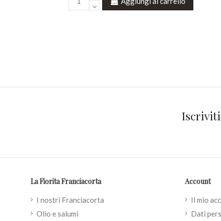
Aggiungi al carrello
Iscrivit
La Fiorita Franciacorta
Account
I nostri Franciacorta
Il mio ac
Olio e salumi
Dati pers