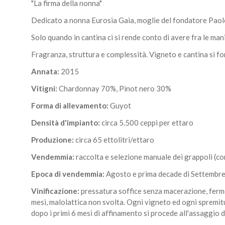
"La firma della nonna"
Dedicato a nonna Eurosia Gaia, moglie del fondatore Pao
Solo quando in cantina ci si rende conto di avere fra le man
Fragranza, struttura e complessità. Vigneto e cantina si fo
Annata:
2015
Vitigni:
Chardonnay 70%, Pinot nero 30%
Forma di allevamento:
Guyot
Densità d'impianto:
circa 5.500 ceppi per ettaro
Produzione:
circa 65 ettolitri/ettaro
Vendemmia:
raccolta e selezione manuale dei grappoli (co
Epoca di vendemmia:
Agosto e prima decade di Settembr
Vinificazione:
pressatura soffice senza macerazione, fermen
mesi, malolattica non svolta. Ogni vigneto ed ogni spremitur
dopo i primi 6 mesi di affinamento si procede all'assaggio d