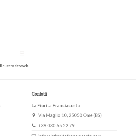
i questo sito web.
Contatti
a
La Fiorita Franciacorta
Via Maglio 10, 25050 Ome (BS)
+39 030 65 22 79
info@lafioritafranciacorta.com