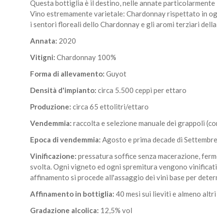
Questa bottiglia è il destino, nelle annate particolarmente 
Vino estremamente varietale: Chardonnay rispettato in ogni
i sentori floreali dello Chardonnay e gli aromi terziari della
Annata:
2020
Vitigni:
Chardonnay 100%
Forma di allevamento:
Guyot
Densità d'impianto:
circa 5.500 ceppi per ettaro
Produzione:
circa 65 ettolitri/ettaro
Vendemmia:
raccolta e selezione manuale dei grappoli (co
Epoca di vendemmia:
Agosto e prima decade di Settembr
Vinificazione:
pressatura soffice senza macerazione, ferme
svolta. Ogni vigneto ed ogni spremitura vengono vinificati se
affinamento si procede all'assaggio dei vini base per determ
Affinamento in bottiglia:
40 mesi sui lieviti e almeno altr
Gradazione alcolica:
12,5% vol