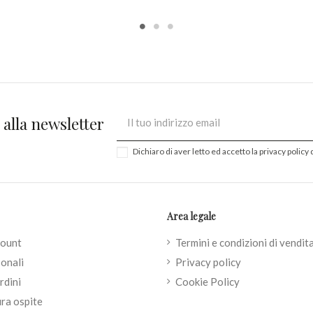
i alla newsletter
Dichiaro di aver letto ed accetto la
privacy policy
d
Area legale
count
Termini e condizioni di vendit
onali
Privacy policy
rdini
Cookie Policy
ra ospite