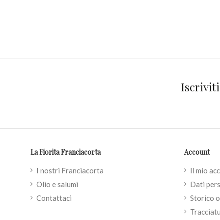
Iscrivit
La Fiorita Franciacorta
Account
I nostri Franciacorta
Il mio ac
Olio e salumi
Dati pers
Contattaci
Storico o
Tracciatu